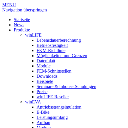
MENU
Navigation überspringen
Startseite
News
Produkte
winLIFE
Lebensdauerberechnung
Betriebsfestigkeit
FKM-Richtlinie
Möglichkeiten und Grenzen
Datenblatt
Module
FEM-Schnittstellen
Downloads
Beispiele
Seminare & Inhouse-Schulungen
Preise
winLIFE Reseller
winEVA
Antriebsstrangsimulation
E-Bike
Leistungsumfang
Aufbau
Module